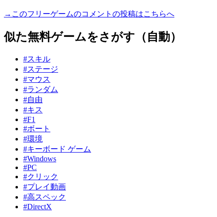
→このフリーゲームのコメントの投稿はこちらへ
似た無料ゲームをさがす（自動）
#スキル
#ステージ
#マウス
#ランダム
#自由
#キス
#F1
#ボート
#環境
#キーボード ゲーム
#Windows
#PC
#クリック
#プレイ動画
#高スペック
#DirectX