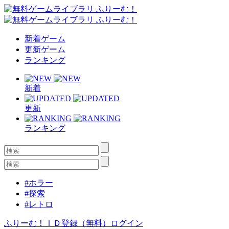
新着ゲーム
更新ゲーム
ランキング
新着
更新
ランキング
#ホラー
#探索
#レトロ
ふりーむ！ＩＤ登録（無料）
ログイン