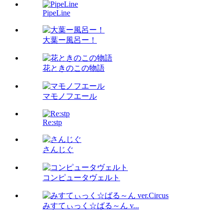
PipeLine
大葉ー風呂ー！
花ときのこの物語
マモノフエール
Re:stp
さんじぐ
コンピュータヴェルト
みすてぃっく☆ばる～ん v...