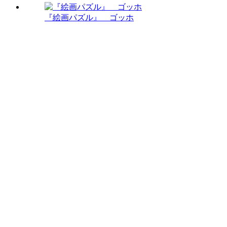
『絵画パズル』 ゴッホ