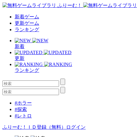
新着ゲーム
更新ゲーム
ランキング
新着
更新
ランキング
#ホラー
#探索
#レトロ
ふりーむ！ＩＤ登録（無料）
ログイン