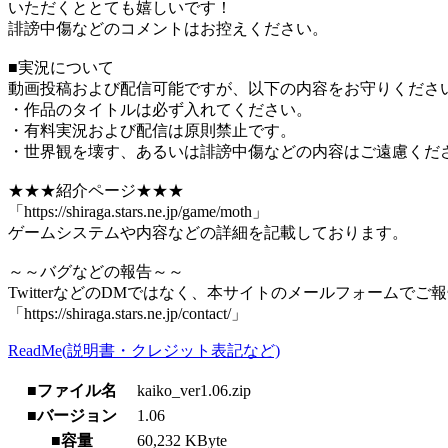
いただくととても嬉しいです！
誹謗中傷などのコメントはお控えください。
■実況について
動画投稿および配信可能ですが、以下の内容をお守りくださ
・作品のタイトルは必ず入れてください。
・有料実況および配信は原則禁止です。
・世界観を壊す、あるいは誹謗中傷などの内容はご遠慮くだ
★★★紹介ページ★★★
「https://shiraga.stars.ne.jp/game/moth」
ゲームシステムや内容などの詳細を記載しております。
～～バグなどの報告～～
TwitterなどのDMではなく、本サイトのメールフォームでご
「https://shiraga.stars.ne.jp/contact/」
ReadMe(説明書・クレジット表記など)
■ファイル名
kaiko_ver1.06.zip
■バージョン
1.06
■容量
60,232 KByte