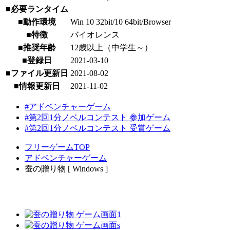
■必要ランタイム
■動作環境
Win 10 32bit/10 64bit/Browser
■特徴
バイオレンス
■推奨年齢
12歳以上（中学生～）
■登録日
2021-03-10
■ファイル更新日
2021-08-02
■情報更新日
2021-11-02
#アドベンチャーゲーム
#第2回1分ノベルコンテスト 参加ゲーム
#第2回1分ノベルコンテスト 受賞ゲーム
フリーゲームTOP
アドベンチャーゲーム
蚕の贈り物 [ Windows ]