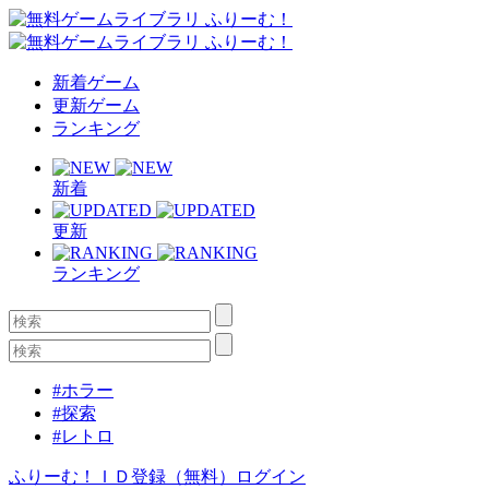
新着ゲーム
更新ゲーム
ランキング
新着
更新
ランキング
#ホラー
#探索
#レトロ
ふりーむ！ＩＤ登録（無料）
ログイン