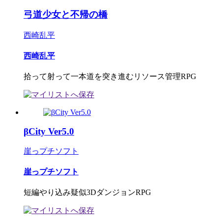
弓道少女と不帰の橋
西崎乱平
西崎乱平
拾って射って一本道を突き進むリソース管理RPG
βCity Ver5.0
崖っプチソフト
崖っプチソフト
短編やり込み疑似3DダンジョンRPG