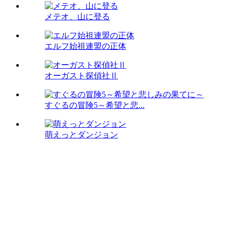
メテオ、山に登る
エルフ始祖連盟の正体
オーガスト探偵社Ⅱ
すぐるの冒険5～希望と悲...
萌えっとダンジョン