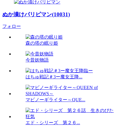
ぬか漬けパリピマン(10031)
フォロー
森の塔の眠り姫
今昔妖物語
はちゅ戦記＃3ー魔女王降...
マビノーギライター～QUE...
エド・シリーズ 第２６...