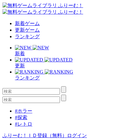
新着ゲーム
更新ゲーム
ランキング
新着
更新
ランキング
#ホラー
#探索
#レトロ
ふりーむ！ＩＤ登録（無料）
ログイン