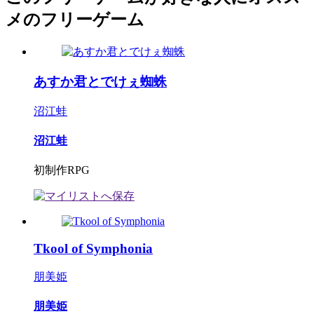
メのフリーゲーム
あすか君とでけぇ蜘蛛
沼江蛙
沼江蛙
初制作RPG
Tkool of Symphonia
朋美姫
朋美姫