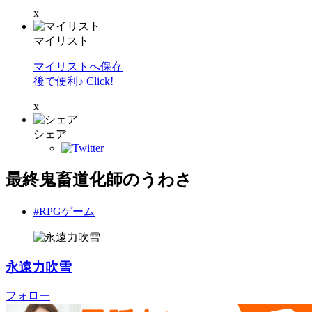
x
マイリスト
マイリストへ保存
後で便利♪ Click!
x
シェア
最終鬼畜道化師のうわさ
#RPGゲーム
永遠力吹雪
フォロー