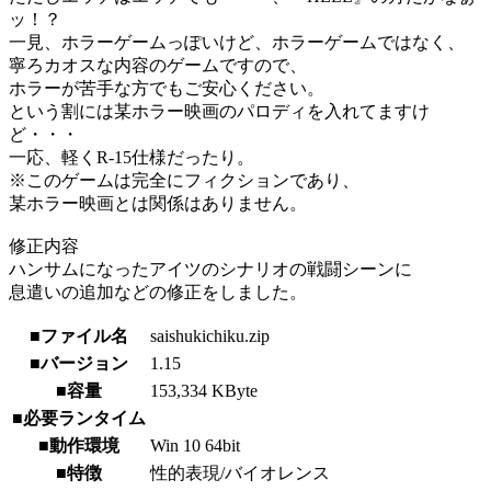
ッ！？
一見、ホラーゲームっぽいけど、ホラーゲームではなく、
寧ろカオスな内容のゲームですので、
ホラーが苦手な方でもご安心ください。
という割には某ホラー映画のパロディを入れてますけ
ど・・・
一応、軽くR-15仕様だったり。
※このゲームは完全にフィクションであり、
某ホラー映画とは関係はありません。
修正内容
ハンサムになったアイツのシナリオの戦闘シーンに
息遣いの追加などの修正をしました。
■ファイル名
saishukichiku.zip
■バージョン
1.15
■容量
153,334 KByte
■必要ランタイム
■動作環境
Win 10 64bit
■特徴
性的表現/バイオレンス