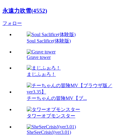
永遠力吹雪(4552)
フォロー
Soul Saclifice(体験版)
Grave tower
まじふぉろ！
チーちゃんの冒険MV【ブ...
タワーオブモンスター
SheSeeCrisis!(ver3.01)