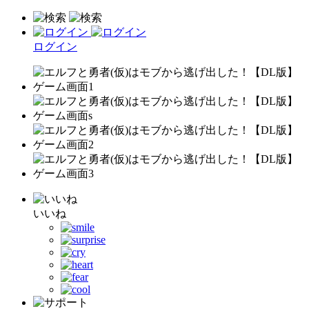
ログイン
いいね