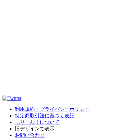
利用規約・プライバシーポリシー
特定商取引法に基づく表記
ふりーむ！について
旧デザインで表示
お問い合わせ