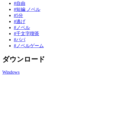
#自由
#短編 ノベル
#5分
#逃げ
#ノベル
#千文字喫茶
#パパ
#ノベルゲーム
ダウンロード
Windows