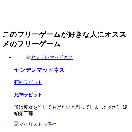
このフリーゲームが好きな人にオスス
メのフリーゲーム
ヤンデレマッドネス
死神ラビット
死神ラビット
僕は彼女を許してあげたいと思ってしまったのだ。短
編第三弾。