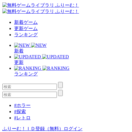
新着ゲーム
更新ゲーム
ランキング
新着
更新
ランキング
#ホラー
#探索
#レトロ
ふりーむ！ＩＤ登録（無料）
ログイン