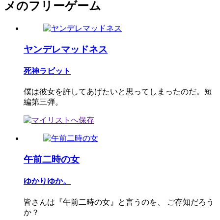
メのフリーゲーム
ヤンデレマッドネス
死神ラビット
僕は彼女を許してあげたいと思ってしまったのだ。短
編第三弾。
午前二時の女
ゆかりゆか。
皆さんは『午前二時の女』と言うのを、 ご存知だろう
か？