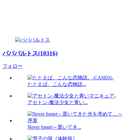
バババルトス(10316)
フォロー
たとえば、こんな恋物語...
アセトン-魔法少女と青い...
Never forget～置いてき...