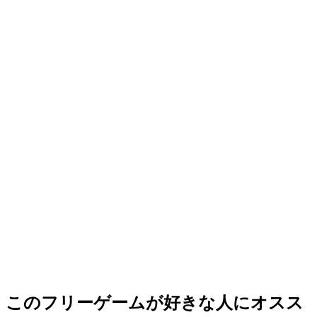
このフリーゲームが好きな人にオスス