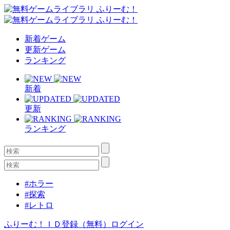
新着ゲーム
更新ゲーム
ランキング
新着
更新
ランキング
#ホラー
#探索
#レトロ
ふりーむ！ＩＤ登録（無料）
ログイン