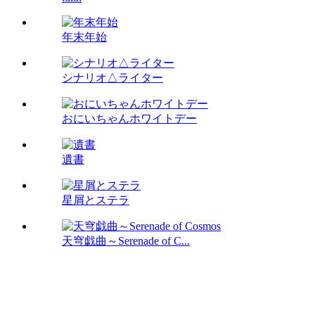
年末年始
シナリオ△ライター
おにいちゃんホワイトデー
遺書
星屑とステラ
天穹戯曲～Serenade of C...