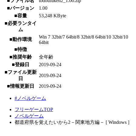
■ファイル名
todoufuken2_1.00.zip
■バージョン
1.00
■容量
53,248 KByte
■必要ランタイ
ム
Win 7 32bit/7 64bit/8 32bit/8 64bit/10 32bit/10
■動作環境
64bit
■特徴
■推奨年齢
全年齢
■登録日
2019-09-24
■ファイル更新
2019-09-24
日
■情報更新日
2019-09-24
#ノベルゲーム
フリーゲームTOP
ノベルゲーム
都道府県を覚えたいから2－関東地方編－ [ Windows ]