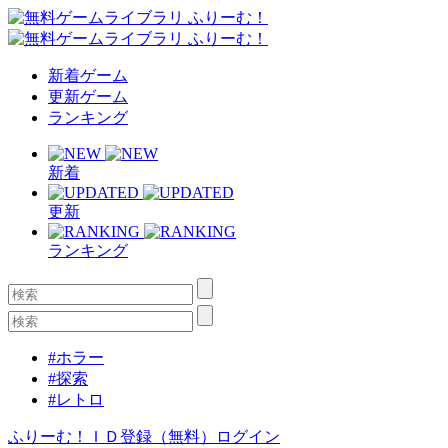
新着ゲーム
更新ゲーム
ランキング
新着
更新
ランキング
#ホラー
#探索
#レトロ
ふりーむ！ＩＤ登録（無料）
ログイン