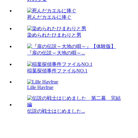
死んだカエルに捧ぐ
染められたひまわりと男
『扉の伝説～大地の唄～...
稲葉探偵事件ファイルNO.1
Lille Havfrue
伝説の戦士はじめました...