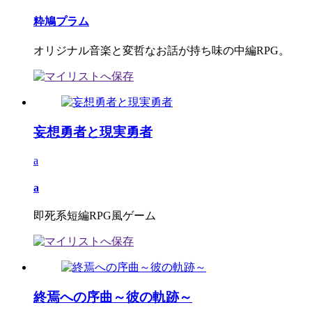
粋鳩プラム
オリジナル音楽と変哲なお話が持ち味の中編RPG。
妄想勇者と現実勇者
a
a
即死系短編RPG風ゲーム
終焉への序曲～彼の軌跡～