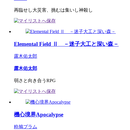
再臨せし大災害、挑むは集いし神殺し
Elemental Field Ⅱ －迷子大工と深い森－
露木佑太郎
露木佑太郎
弱さと向き合うRPG
機心境界Apocalypse
粋鳩プラム