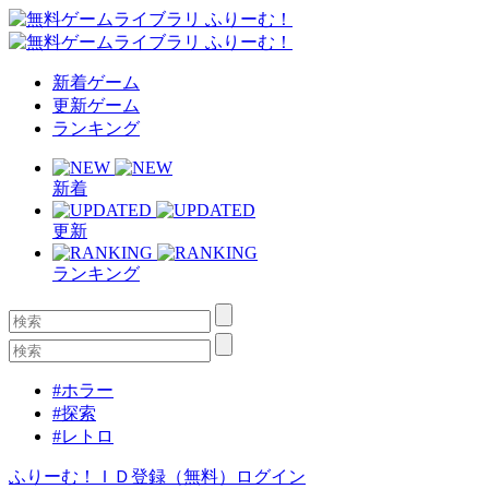
新着ゲーム
更新ゲーム
ランキング
新着
更新
ランキング
#ホラー
#探索
#レトロ
ふりーむ！ＩＤ登録（無料）
ログイン