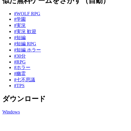
似た無料ゲームをさがす（自動）
#WOLF RPG
#学園
#実況
#実況 歓迎
#短編
#短編 RPG
#短編 ホラー
#30分
#RPG
#ホラー
#幽霊
#七不思議
#TPS
ダウンロード
Windows