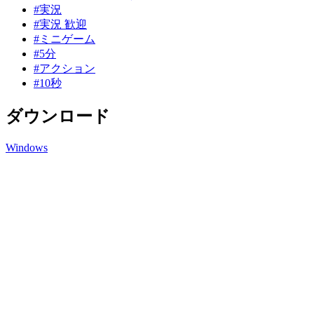
#実況
#実況 歓迎
#ミニゲーム
#5分
#アクション
#10秒
ダウンロード
Windows