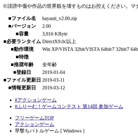
※誹謗中傷や作品の世界観を壊すものはお控えください。マ
■ファイル名
hayauti_v2.00.zip
■バージョン
2.00
■容量
3,916 KByte
■必要ランタイム
DirectX9.0c以上
■動作環境
Win XP/VISTA 32bit/VISTA 64bit/7 32bit/7 64bit/
■特徴
■推奨年齢
全年齢
■登録日
2019-01-04
■ファイル更新日
2019-03-11
■情報更新日
2019-03-12
#アクションゲーム
#ふりーむ！ゲームコンテスト 第14回 参加ゲーム
フリーゲームTOP
アクションゲーム
早撃ちバトルゲーム [ Windows ]