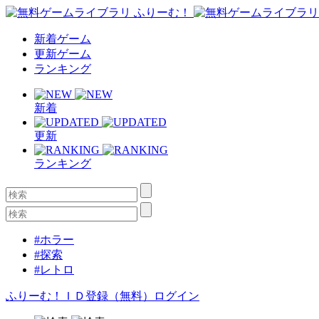
新着ゲーム
更新ゲーム
ランキング
新着
更新
ランキング
#ホラー
#探索
#レトロ
ふりーむ！ＩＤ登録（無料）
ログイン