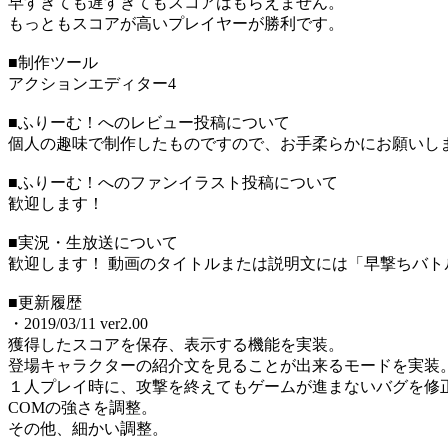
早すぎても遅すぎてもスコアはもらえません。
もっともスコアが高いプレイヤーが勝利です。
■制作ツール
アクションエディター4
■ふりーむ！へのレビュー投稿について
個人の趣味で制作したものですので、お手柔らかにお願いし
■ふりーむ！へのファンイラスト投稿について
歓迎します！
■実況・生放送について
歓迎します！ 動画のタイトルまたは説明文には「早撃ちバト
■更新履歴
・2019/03/11 ver2.00
獲得したスコアを保存、表示する機能を実装。
登場キャラクターの紹介文を見ることが出来るモードを実装
１人プレイ時に、攻撃を終えてもゲームが進まないバグを修
COMの強さを調整。
その他、細かい調整。