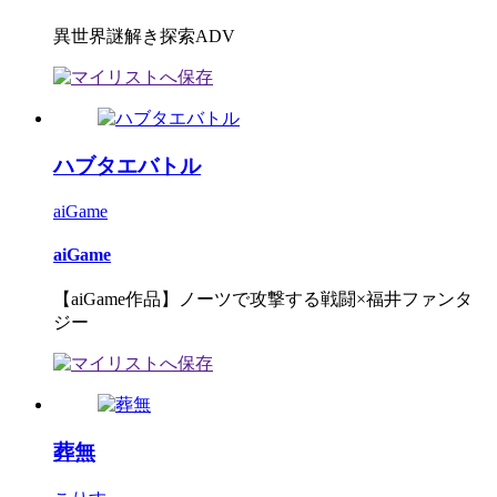
異世界謎解き探索ADV
ハブタエバトル
aiGame
aiGame
【aiGame作品】ノーツで攻撃する戦闘×福井ファンタ
ジー
葬無