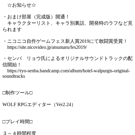
☆お知らせ☆
・おまけ部屋（完成版）開通！
キャラクターリスト、キャラ別裏話、開発時のラフなど見
られます
・ニコニコ自作ゲームフェス新人賞2019にて敢闘賞受賞！
https://site.nicovideo.jp/atsumaru/fes2019/
・センバ リョウ氏によるオリジナルサウンドトラックの配
信開始！
https://ryo-senba.bandcamp.com/album/hotel-walpurgis-original-
soundtracks
□制作ツール□
WOLF RPGエディター（Ver2.24）
□プレイ時間□
３～４時間程度