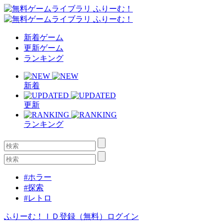
新着ゲーム
更新ゲーム
ランキング
新着
更新
ランキング
#ホラー
#探索
#レトロ
ふりーむ！ＩＤ登録（無料）
ログイン