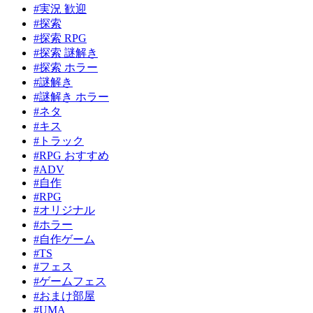
#実況 歓迎
#探索
#探索 RPG
#探索 謎解き
#探索 ホラー
#謎解き
#謎解き ホラー
#ネタ
#キス
#トラック
#RPG おすすめ
#ADV
#自作
#RPG
#オリジナル
#ホラー
#自作ゲーム
#TS
#フェス
#ゲームフェス
#おまけ部屋
#UMA