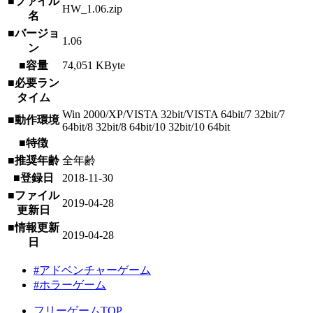
■ファイル
HW_1.06.zip
名
■バージョ
1.06
ン
■容量
74,051 KByte
■必要ラン
タイム
Win 2000/XP/VISTA 32bit/VISTA 64bit/7 32bit/7
■動作環境
64bit/8 32bit/8 64bit/10 32bit/10 64bit
■特徴
■推奨年齢
全年齢
■登録日
2018-11-30
■ファイル
2019-04-28
更新日
■情報更新
2019-04-28
日
#アドベンチャーゲーム
#ホラーゲーム
フリーゲームTOP