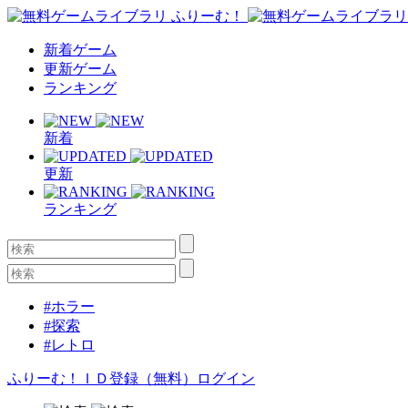
新着ゲーム
更新ゲーム
ランキング
新着
更新
ランキング
#ホラー
#探索
#レトロ
ふりーむ！ＩＤ登録（無料）
ログイン