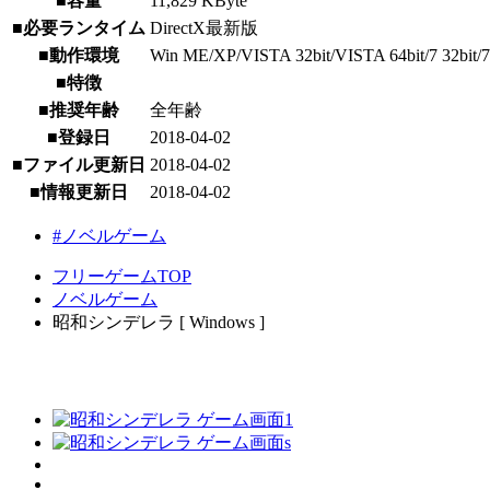
■容量
11,829 KByte
■必要ランタイム
DirectX最新版
■動作環境
Win ME/XP/VISTA 32bit/VISTA 64bit/7 32bit/7 64
■特徴
■推奨年齢
全年齢
■登録日
2018-04-02
■ファイル更新日
2018-04-02
■情報更新日
2018-04-02
#ノベルゲーム
フリーゲームTOP
ノベルゲーム
昭和シンデレラ [ Windows ]