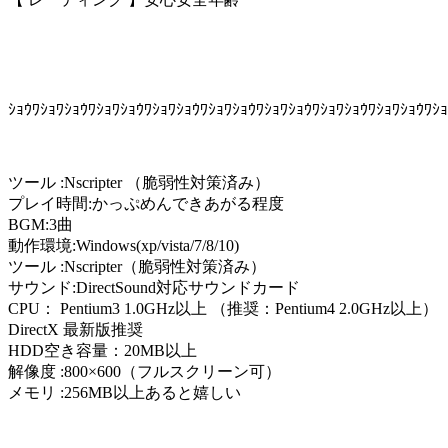
ｼｮｳﾜｼｮﾜｼｮｳﾜｼｮﾜｼｮｳﾜｼｮﾜｼｮｳﾜｼｮﾜｼｮｳﾜｼｮﾜｼｮｳﾜｼｮﾜｼｮｳﾜｼｮﾜｼｮｳﾜｼｮ
ツール :Nscripter （脆弱性対策済み）
プレイ時間:かっぷめんできあがる程度
BGM:3曲
動作環境:Windows(xp/vista/7/8/10)
ツール :Nscripter（脆弱性対策済み）
サウンド:DirectSound対応サウンドカード
CPU： Pentium3 1.0GHz以上 （推奨：Pentium4 2.0GHz以上）
DirectX 最新版推奨
HDD空き容量：20MB以上
解像度 :800×600（フルスクリーン可）
メモリ :256MB以上あると嬉しい