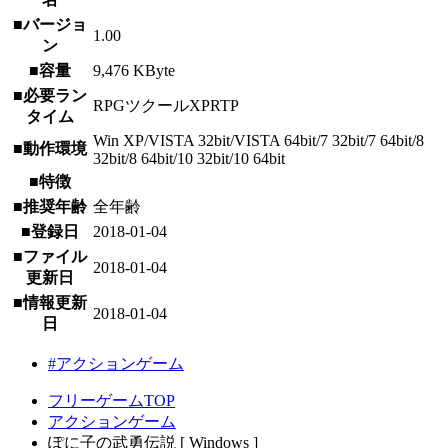
■バージョ
1.00
ン
■容量
9,476 KByte
■必要ラン
RPGツクールXPRTP
タイム
Win XP/VISTA 32bit/VISTA 64bit/7 32bit/7 64bit/8
■動作環境
32bit/8 64bit/10 32bit/10 64bit
■特徴
■推奨年齢
全年齢
■登録日
2018-01-04
■ファイル
2018-01-04
更新日
■情報更新
2018-01-04
日
#アクションゲーム
フリーゲームTOP
アクションゲーム
ぽに子の武勇伝説 [ Windows ]