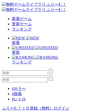
新着ゲーム
更新ゲーム
ランキング
新着
更新
ランキング
#ホラー
#探索
#レトロ
ふりーむ！ＩＤ登録（無料）
ログイン