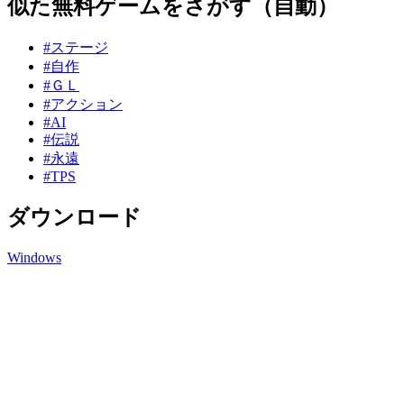
似た無料ゲームをさがす（自動）
#ステージ
#自作
#ＧＬ
#アクション
#AI
#伝説
#永遠
#TPS
ダウンロード
Windows