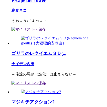
Escape the Tower
絶食ネコ
ぅゎょぅι゛ょっょぃ
ゴリラのレクイエム３Ｄ(...
ナイデン内田
～俺達の悪夢（進化）は止まらない～
マジキチアクション2