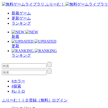
新着ゲーム
更新ゲーム
ランキング
新着
更新
ランキング
#ホラー
#探索
#レトロ
ふりーむ！ＩＤ登録（無料）
ログイン