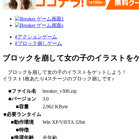
#アクションゲーム
#ブロック崩しゲーム
ブロックを崩して女の子のイラストを
ブロックを崩して女の子のイラストをゲットしよう！
イラスト1枚あたり4ステージのブロック崩しです♪
■ファイル名
breaker_v300.zip
■バージョン
3.0
■容量
2,962 KByte
■必要ランタイム
■動作環境
Win XP/VISTA 32bit
■特徴
■推奨年齢
全年齢