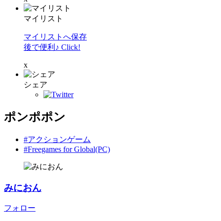
マイリスト
マイリストへ保存
後で便利♪ Click!
x
シェア
ポンポポン
#アクションゲーム
#Freegames for Global(PC)
みにおん
フォロー