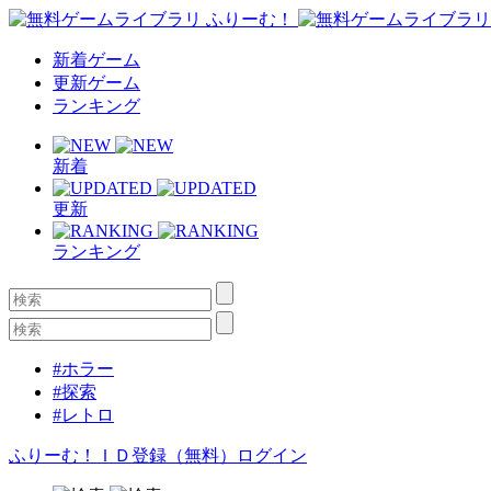
新着ゲーム
更新ゲーム
ランキング
新着
更新
ランキング
#ホラー
#探索
#レトロ
ふりーむ！ＩＤ登録（無料）
ログイン