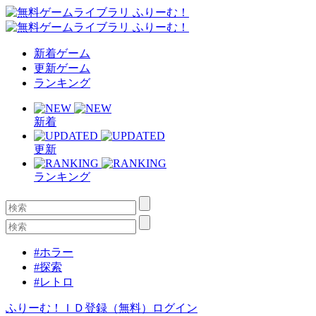
新着ゲーム
更新ゲーム
ランキング
新着
更新
ランキング
#ホラー
#探索
#レトロ
ふりーむ！ＩＤ登録（無料）
ログイン