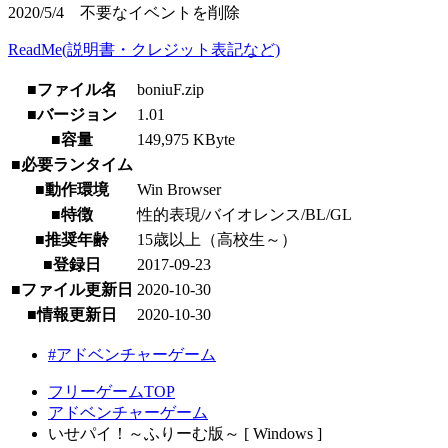
2020/5/4 不要なイベントを削除
ReadMe(説明書・クレジット表記など)
■ファイル名
boniuF.zip
■バージョン
1.01
■容量
149,975 KByte
■必要ランタイム
■動作環境
Win Browser
■特徴
性的表現/バイオレンス/BL/GL
■推奨年齢
15歳以上（高校生～）
■登録日
2017-09-23
■ファイル更新日
2020-10-30
■情報更新日
2020-10-30
#アドベンチャーゲーム
フリーゲームTOP
アドベンチャーゲーム
いせパイ！～ふりーむ版～ [ Windows ]