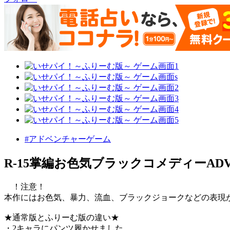
#アドベンチャーゲーム
R-15掌編お色気ブラックコメディーAD
！注意！
本作にはお色気、暴力、流血、ブラックジョークなどの表現が
★通常版とふりーむ版の違い★
・2キャラにパンツ履かせました