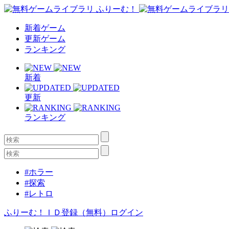
新着ゲーム
更新ゲーム
ランキング
新着
更新
ランキング
#ホラー
#探索
#レトロ
ふりーむ！ＩＤ登録（無料）
ログイン