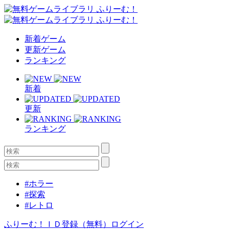
新着ゲーム
更新ゲーム
ランキング
新着
更新
ランキング
#ホラー
#探索
#レトロ
ふりーむ！ＩＤ登録（無料）
ログイン