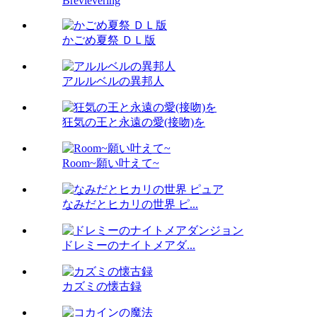
Brevlevering
かごめ夏祭 ＤＬ版
アルルベルの異邦人
狂気の王と永遠の愛(接吻)を
Room~願い叶えて~
なみだとヒカリの世界 ピ...
ドレミーのナイトメアダ...
カズミの懐古録