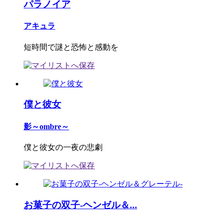
パラノイア
アキュラ
短時間で謎と恐怖と感動を
僕と彼女
影～ombre～
僕と彼女の一夜の悲劇
お菓子の双子-ヘンゼル＆...