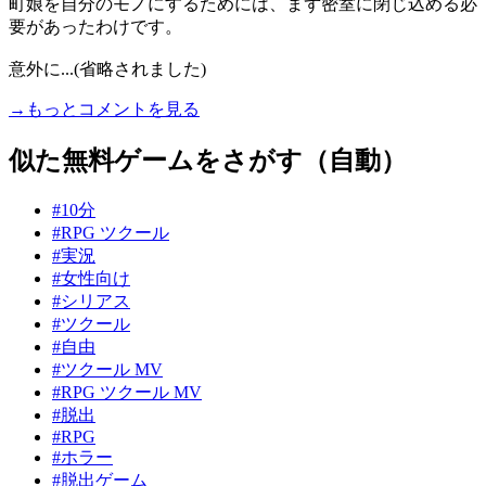
町娘を自分のモノにするためには、まず密室に閉じ込める必
要があったわけです。
意外に...(省略されました)
→もっとコメントを見る
似た無料ゲームをさがす（自動）
#10分
#RPG ツクール
#実況
#女性向け
#シリアス
#ツクール
#自由
#ツクール MV
#RPG ツクール MV
#脱出
#RPG
#ホラー
#脱出ゲーム