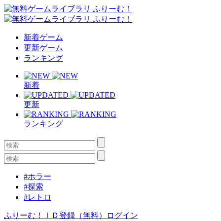
新着ゲーム
更新ゲーム
ランキング
新着
更新
ランキング
#ホラー
#探索
#レトロ
ふりーむ！ＩＤ登録（無料）
ログイン