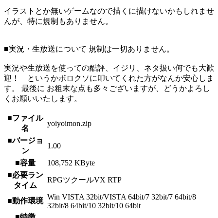
イラストとか無いゲームなので描くに描けないかもしれませ
んが、特に規制もありません。
■実況・生放送について 規制は一切ありません。
実況や生放送を使っての酷評、イジリ、ネタ扱い何でも大歓
迎！ というかボロクソに叩いてくれた方がなんか安心しま
す。 最後に お粗末な点も多々ございますが、どうかよろし
くお願いいたします。
■ファイル
yoiyoimon.zip
名
■バージョ
1.00
ン
■容量
108,752 KByte
■必要ラン
RPGツクールVX RTP
タイム
Win VISTA 32bit/VISTA 64bit/7 32bit/7 64bit/8
■動作環境
32bit/8 64bit/10 32bit/10 64bit
■特徴