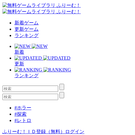
新着ゲーム
更新ゲーム
ランキング
新着
更新
ランキング
#ホラー
#探索
#レトロ
ふりーむ！ＩＤ登録（無料）
ログイン