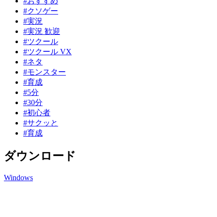
#おすすめ
#クソゲー
#実況
#実況 歓迎
#ツクール
#ツクール VX
#ネタ
#モンスター
#育成
#5分
#30分
#初心者
#サクッと
#育成
ダウンロード
Windows