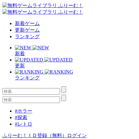
新着ゲーム
更新ゲーム
ランキング
新着
更新
ランキング
#ホラー
#探索
#レトロ
ふりーむ！ＩＤ登録（無料）
ログイン