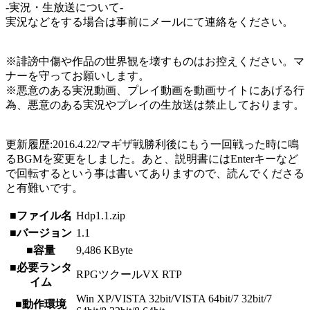
-実況・生放送について-
実況などをする場合は事前にメールにて連絡をください。
※誹謗中傷や作品の世界観を壊すものはお控えください。マ
ナーを守ってお願いします。
※悪意のある実況動画、プレイ動画を動画サイトにあげる行
為、悪意のある実況やプレイの生放送は禁止しております。
更新履歴:2016.4.22/マギザ戦勝利後にもう一回戦った時に鳴
るBGMを変更をしました。あと、説明書にはEnterキーなど
で回転するという事は書いてありますので、読んでくださる
と有難いです。
■ファイル名
Hdp1.1.zip
■バージョン
1.1
■容量
9,486 KByte
■必要ランタ
RPGツクールVX RTP
イム
Win XP/VISTA 32bit/VISTA 64bit/7 32bit/7
■動作環境