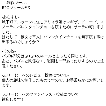
-制作ツール-
RPGツクールVX
-あらすじ-
城下町アルゥーンに住むアリィラ姫はマギザ、ドロープ、ス
ノーラにバレンタインチョコを渡すためにサーラの町に来ま
した。
はたして、彼女は三人にバレンタインチョコを無事渡す事は
出来るのでしょうか？
-その他-
パズル部分はぷ●ぷ●のルールとまったく同じです。
あと、パズルと関係なく、戦闘も一部あったりするのでご注
意ください。
-ふりーむ！へのレビュー投稿について-
個人の趣味で制作したものですので、お手柔らかにお願いし
ます。
-ふりーむ！へのファンイラスト投稿について-
歓迎します！