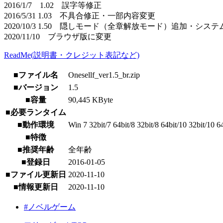
2016/1/7 1.02 誤字等修正
2016/5/31 1.03 不具合修正・一部内容変更
2020/10/3 1.50 隠しモード（全章解放モード）追加・シ
2020/11/10 ブラウザ版に変更
ReadMe(説明書・クレジット表記など)
■ファイル名
Onesellf_ver1.5_br.zip
■バージョン
1.5
■容量
90,445 KByte
■必要ランタイム
■動作環境
Win 7 32bit/7 64bit/8 32bit/8 64bit/10 32bit/10 6
■特徴
■推奨年齢
全年齢
■登録日
2016-01-05
■ファイル更新日
2020-11-10
■情報更新日
2020-11-10
#ノベルゲーム