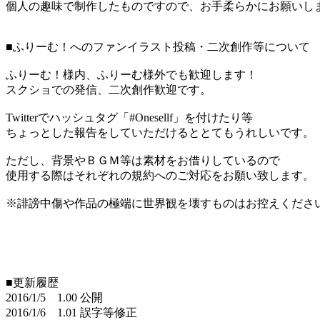
個人の趣味で制作したものですので、お手柔らかにお願いし
■ふりーむ！へのファンイラスト投稿・二次創作等について
ふりーむ！様内、ふりーむ様外でも歓迎します！
スクショでの発信、二次創作歓迎です。
Twitterでハッシュタグ「#Onesellf」を付けたり等
ちょっとした報告をしていただけるととてもうれしいです。
ただし、背景やＢＧＭ等は素材をお借りしているので
使用する際はそれぞれの規約へのご対応をお願い致します。
※誹謗中傷や作品の極端に世界観を壊すものはお控えくださ
■更新履歴
2016/1/5 1.00 公開
2016/1/6 1.01 誤字等修正