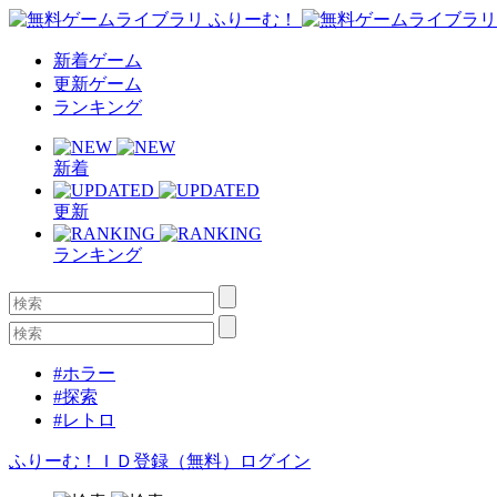
新着ゲーム
更新ゲーム
ランキング
新着
更新
ランキング
#ホラー
#探索
#レトロ
ふりーむ！ＩＤ登録（無料）
ログイン