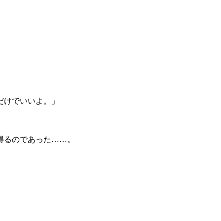
。
だけでいいよ。」
得るのであった……。