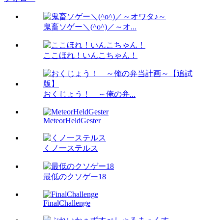
鬼畜ソゲー＼(^o^)／～オ...
ここほれ！いんこちゃん！
おくじょう！ ～俺の弁...
MeteorHeldGester
くノ一ステルス
最低のクソゲー18
FinalChallenge