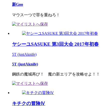
新Goo
マウス一つで罪を重ねろ！
ヤシーユSASUKE 第3回大会 2017年初春
5T (justAknife)
5T (justAknife)
鋼鉄の魔城再び！ 魔の新エリアを攻略せよ！！
キチクの冒険Ⅳ