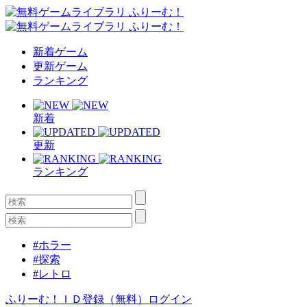
新着ゲーム
更新ゲーム
ランキング
新着
更新
ランキング
#ホラー
#探索
#レトロ
ふりーむ！ＩＤ登録（無料）
ログイン