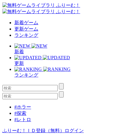
新着ゲーム
更新ゲーム
ランキング
新着
更新
ランキング
#ホラー
#探索
#レトロ
ふりーむ！ＩＤ登録（無料）
ログイン