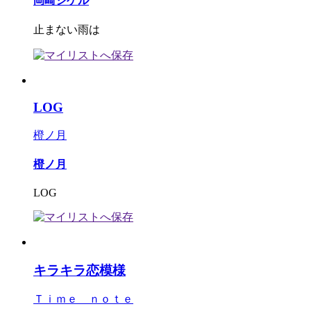
岡崎シゲル
止まない雨は
LOG
橙ノ月
橙ノ月
LOG
キラキラ恋模様
Ｔｉｍｅ ｎｏｔｅ