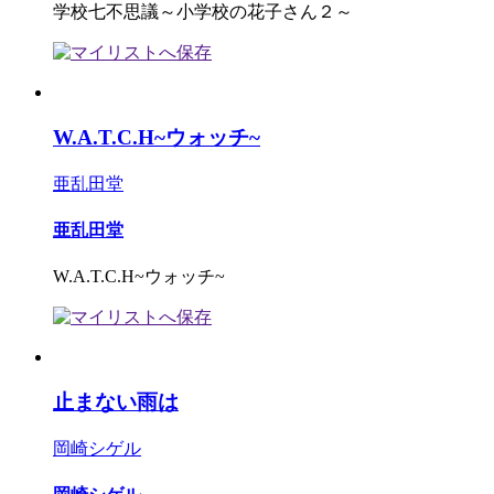
学校七不思議～小学校の花子さん２～
W.A.T.C.H~ウォッチ~
亜乱田堂
亜乱田堂
W.A.T.C.H~ウォッチ~
止まない雨は
岡崎シゲル