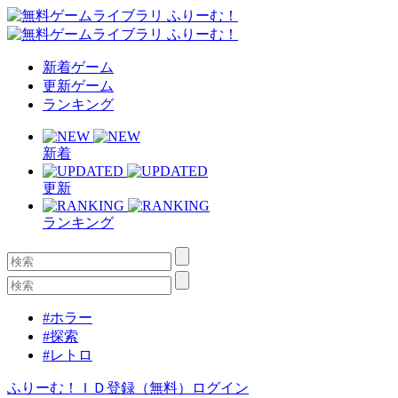
新着ゲーム
更新ゲーム
ランキング
新着
更新
ランキング
#ホラー
#探索
#レトロ
ふりーむ！ＩＤ登録（無料）
ログイン