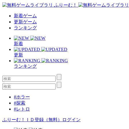
新着ゲーム
更新ゲーム
ランキング
新着
更新
ランキング
#ホラー
#探索
#レトロ
ふりーむ！ＩＤ登録（無料）
ログイン