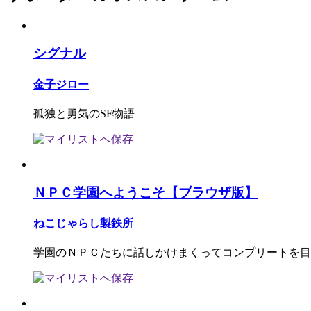
シグナル
金子ジロー
孤独と勇気のSF物語
ＮＰＣ学園へようこそ【ブラウザ版】
ねこじゃらし製鉄所
学園のＮＰＣたちに話しかけまくってコンプリートを目