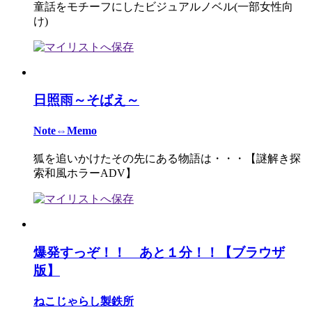
童話をモチーフにしたビジュアルノベル(一部女性向
け)
日照雨～そばえ～
Note⇔Memo
狐を追いかけたその先にある物語は・・・【謎解き探
索和風ホラーADV】
爆発すっぞ！！ あと１分！！【ブラウザ
版】
ねこじゃらし製鉄所