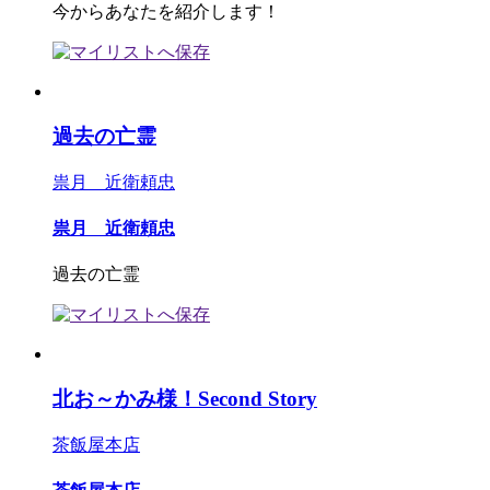
今からあなたを紹介します！
過去の亡霊
祟月 近衛頼忠
祟月 近衛頼忠
過去の亡霊
北お～かみ様！Second Story
茶飯屋本店