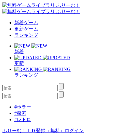
新着ゲーム
更新ゲーム
ランキング
新着
更新
ランキング
#ホラー
#探索
#レトロ
ふりーむ！ＩＤ登録（無料）
ログイン