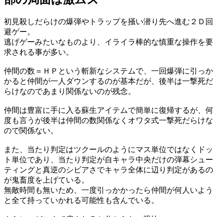
初見殺しだらけの爆弾やトラップを掻い潜り先へ進む２Ｄ回
避ゲー。
逃げゲーみたいなものより、イライラ棒的な慎重な操作を要
求される事が多い。
仲間の数＝ＨＰという斬新なシステムで、一回爆弾に引っか
かると仲間が一人ダウンするのが基本だが、後半は一撃死だ
らけなのであまり関係ないのが残念。
仲間は豊富に手に入る蘇生アイテムで簡単に復帰するが、何
度も言うが後半は仲間の数関係なくオワタ式一撃死だらけな
ので関係ない。
また、当たり判定はツクールのようにマス単位ではなくドッ
ト単位であり、当たり判定が自キャラ中央だけの弾幕シュー
ティングと真逆のシビアさでキャラ全体に辺り判定があるの
が鬼畜度を上げている。
無敵時間も無いため、一度引っかかったら仲間が何人いよう
と全て持っていかれる可能性も含んでいる。