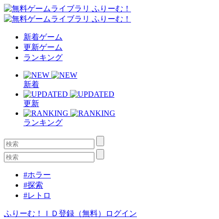
新着ゲーム
更新ゲーム
ランキング
新着
更新
ランキング
#ホラー
#探索
#レトロ
ふりーむ！ＩＤ登録（無料）
ログイン