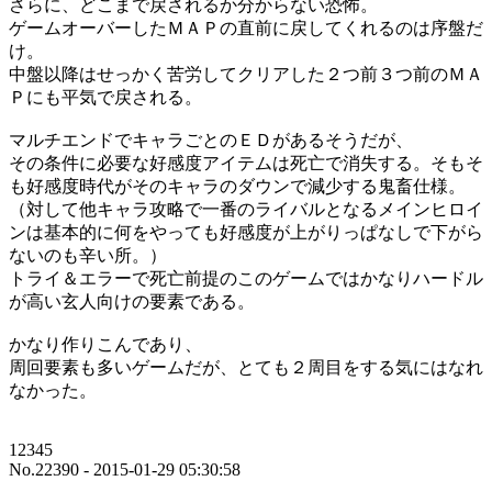
さらに、どこまで戻されるか分からない恐怖。
ゲームオーバーしたＭＡＰの直前に戻してくれるのは序盤だ
け。
中盤以降はせっかく苦労してクリアした２つ前３つ前のＭＡ
Ｐにも平気で戻される。
マルチエンドでキャラごとのＥＤがあるそうだが、
その条件に必要な好感度アイテムは死亡で消失する。そもそ
も好感度時代がそのキャラのダウンで減少する鬼畜仕様。
（対して他キャラ攻略で一番のライバルとなるメインヒロイ
ンは基本的に何をやっても好感度が上がりっぱなしで下がら
ないのも辛い所。）
トライ＆エラーで死亡前提のこのゲームではかなりハードル
が高い玄人向けの要素である。
かなり作りこんであり、
周回要素も多いゲームだが、とても２周目をする気にはなれ
なかった。
12345
No.22390 - 2015-01-29 05:30:58