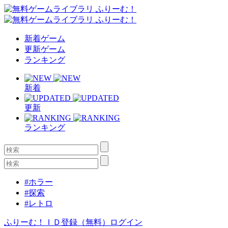
新着ゲーム
更新ゲーム
ランキング
新着
更新
ランキング
#ホラー
#探索
#レトロ
ふりーむ！ＩＤ登録（無料）
ログイン