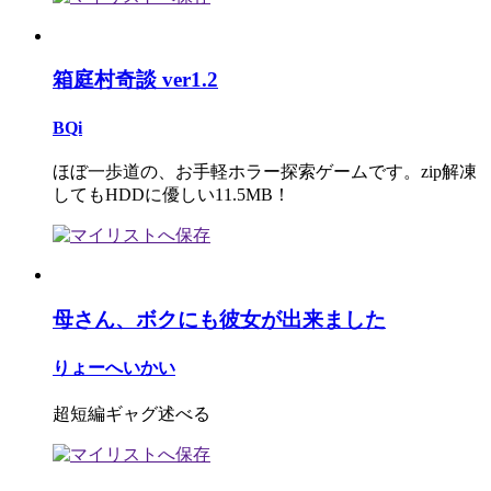
箱庭村奇談 ver1.2
BQi
ほぼ一歩道の、お手軽ホラー探索ゲームです。zip解凍
してもHDDに優しい11.5MB！
母さん、ボクにも彼女が出来ました
りょーへいかい
超短編ギャグ述べる