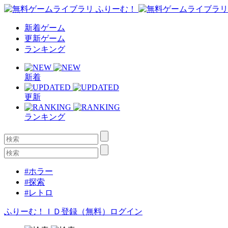
新着ゲーム
更新ゲーム
ランキング
新着
更新
ランキング
#ホラー
#探索
#レトロ
ふりーむ！ＩＤ登録（無料）
ログイン