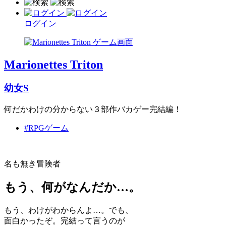
ログイン
Marionettes Triton
幼女S
何だかわけの分からない３部作バカゲー完結編！
#RPGゲーム
名も無き冒険者
もう、何がなんだか…。
もう、わけがわからんよ…。でも、
面白かったぞ。完結って言うのが