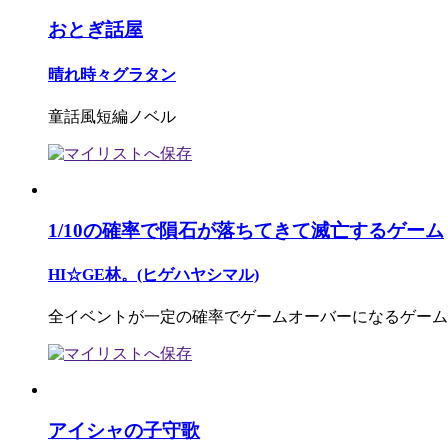
おとぎ話屋
晴れ時々グラタン
童話風短編ノベル
1/10の確率で隕石が落ちてきて滅亡するゲーム
HI☆GE林。(ヒゲハヤシマル)
全イベントが一定の確率でゲームオーバーになるゲーム
アイシャの子守歌