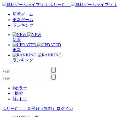
新着ゲーム
更新ゲーム
ランキング
新着
更新
ランキング
#ホラー
#探索
#レトロ
ふりーむ！ＩＤ登録（無料）
ログイン