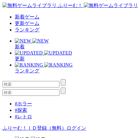
新着ゲーム
更新ゲーム
ランキング
新着
更新
ランキング
#ホラー
#探索
#レトロ
ふりーむ！ＩＤ登録（無料）
ログイン