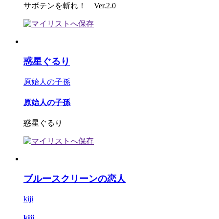
サボテンを斬れ！ Ver.2.0
惑星ぐるり
原始人の子孫
原始人の子孫
惑星ぐるり
ブルースクリーンの恋人
kiji
kiji