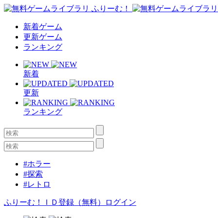
新着ゲーム
更新ゲーム
ランキング
新着
更新
ランキング
#ホラー
#探索
#レトロ
ふりーむ！ＩＤ登録（無料）
ログイン