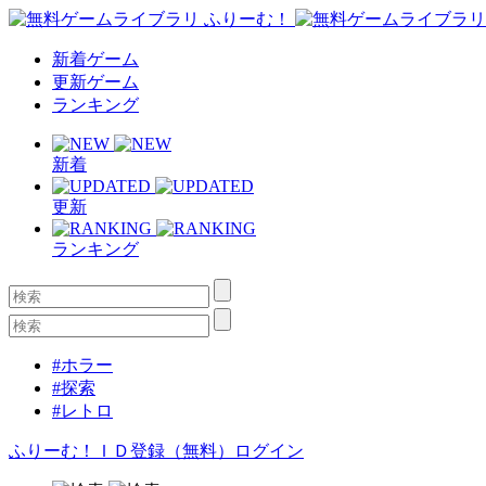
新着ゲーム
更新ゲーム
ランキング
新着
更新
ランキング
#ホラー
#探索
#レトロ
ふりーむ！ＩＤ登録（無料）
ログイン