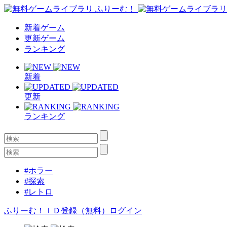
新着ゲーム
更新ゲーム
ランキング
新着
更新
ランキング
#ホラー
#探索
#レトロ
ふりーむ！ＩＤ登録（無料）
ログイン