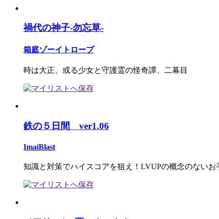
禍代の神子-勿忘草-
箱庭ゾーイトロープ
時は大正、或る少女と守護霊の怪奇譚、二幕目
鉄の５日間 ver1.06
ImaiBlast
知識と対策でハイスコアを狙え！LVUPの概念のないお