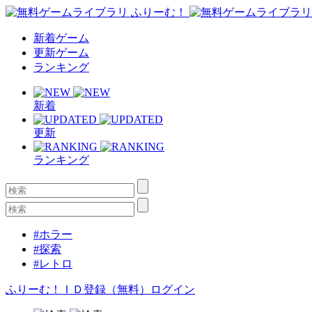
新着ゲーム
更新ゲーム
ランキング
新着
更新
ランキング
#ホラー
#探索
#レトロ
ふりーむ！ＩＤ登録（無料）
ログイン