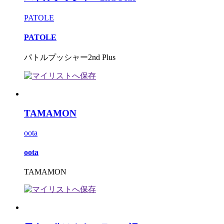
PATOLE
PATOLE
パトルプッシャー2nd Plus
TAMAMON
oota
oota
TAMAMON