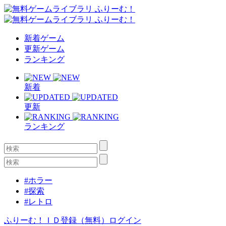
新着ゲーム
更新ゲーム
ランキング
新着
更新
ランキング
#ホラー
#探索
#レトロ
ふりーむ！ＩＤ登録（無料）
ログイン