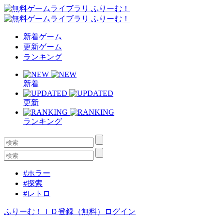
新着ゲーム
更新ゲーム
ランキング
新着
更新
ランキング
#ホラー
#探索
#レトロ
ふりーむ！ＩＤ登録（無料）
ログイン