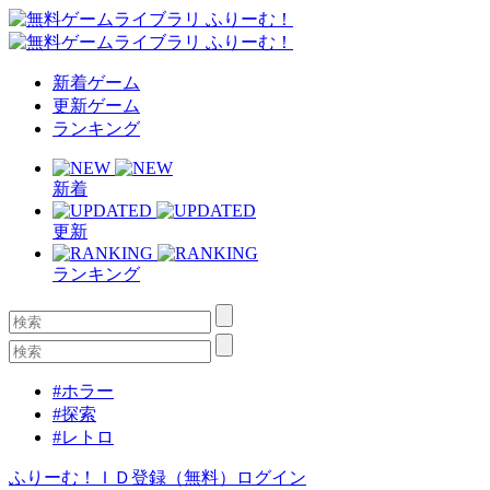
新着ゲーム
更新ゲーム
ランキング
新着
更新
ランキング
#ホラー
#探索
#レトロ
ふりーむ！ＩＤ登録（無料）
ログイン