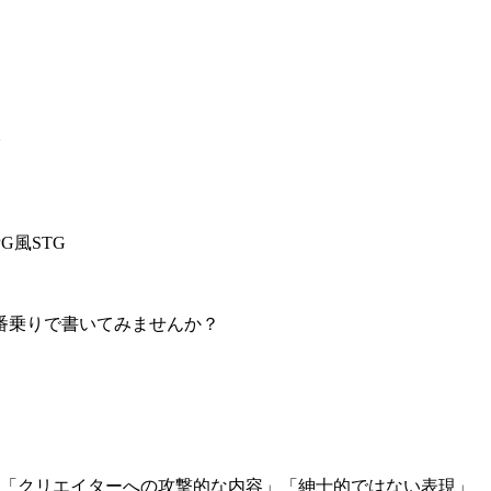
G風STG
番乗りで書いてみませんか？
」「クリエイターへの攻撃的な内容」「紳士的ではない表現」