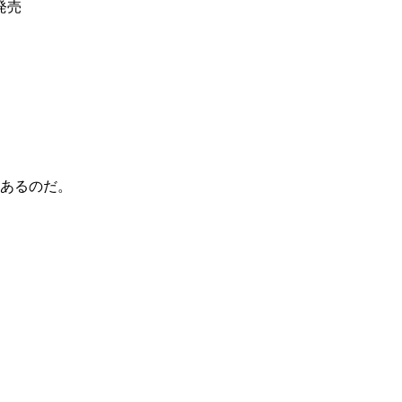
発売
あるのだ。