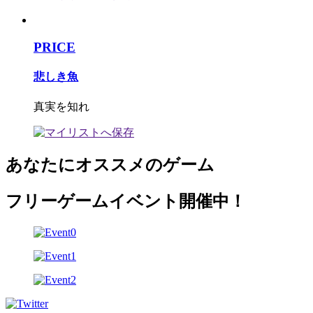
PRICE
悲しき魚
真実を知れ
あなたにオススメのゲーム
フリーゲームイベント開催中！