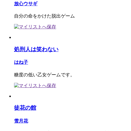
放心ウサギ
自分の命をかけた脱出ゲーム
処刑人は笑わない
はね子
糖度の低い乙女ゲームです。
徒花の館
雪月花