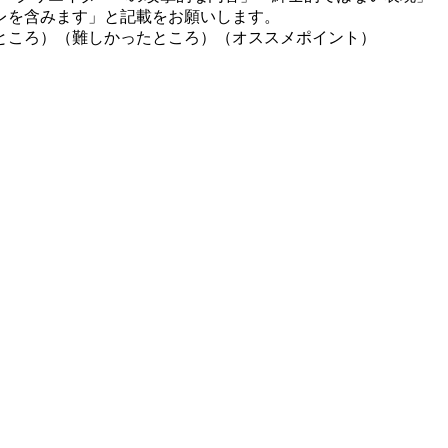
レを含みます」と記載をお願いします。
ところ）（難しかったところ）（オススメポイント）