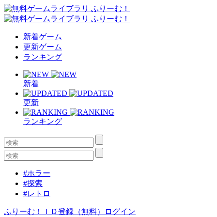
新着ゲーム
更新ゲーム
ランキング
新着
更新
ランキング
#ホラー
#探索
#レトロ
ふりーむ！ＩＤ登録（無料）
ログイン