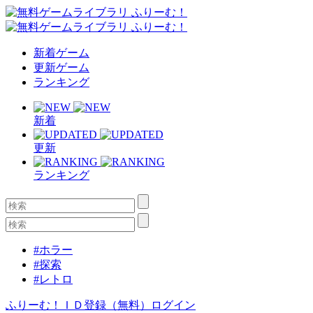
新着ゲーム
更新ゲーム
ランキング
新着
更新
ランキング
#ホラー
#探索
#レトロ
ふりーむ！ＩＤ登録（無料）
ログイン