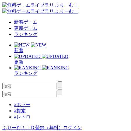
新着ゲーム
更新ゲーム
ランキング
新着
更新
ランキング
#ホラー
#探索
#レトロ
ふりーむ！ＩＤ登録（無料）
ログイン