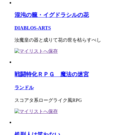
混沌の籠・イグドラシルの花
DIABLOS-ARTS
汝魔皇の器と成りて花の世を枯らすべし
戦闘特化ＲＰＧ 魔法の迷宮
ランドル
スコアタ系ローグライク風RPG
処刑人は笑わない