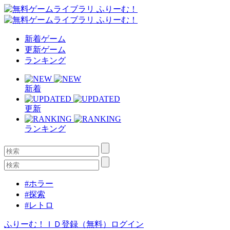
新着ゲーム
更新ゲーム
ランキング
新着
更新
ランキング
#ホラー
#探索
#レトロ
ふりーむ！ＩＤ登録（無料）
ログイン