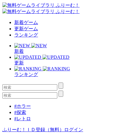
新着ゲーム
更新ゲーム
ランキング
新着
更新
ランキング
#ホラー
#探索
#レトロ
ふりーむ！ＩＤ登録（無料）
ログイン