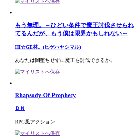
もう無理。～ひどい条件で魔王討伐させられ
てるんだが、もう僕は限界かもしれない～
HI☆GE林。(ヒゲハヤシマル)
あなたは闇堕ちせずに魔王を討伐できるか。
Rhapsody-Of-Prophecy
ＤＮ
RPG風アクション