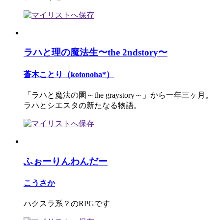
ラハと理の魔法生〜the 2ndstory〜
蒼木ことり（kotonoha*）
「ラハと魔法の園～the graystory～」から一年三ヶ月。
ラハとシエスタの新たなる物語。
ふぉーりんわんだー
こうさか
ハクスラ系？のRPGです