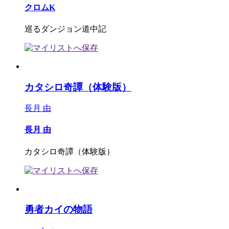
クロムK
巡るダンジョン道中記
カタシロ奇譚（体験版）
長月 由
長月 由
カタシロ奇譚（体験版）
勇者カイの物語