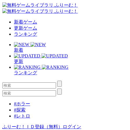
新着ゲーム
更新ゲーム
ランキング
新着
更新
ランキング
#ホラー
#探索
#レトロ
ふりーむ！ＩＤ登録（無料）
ログイン