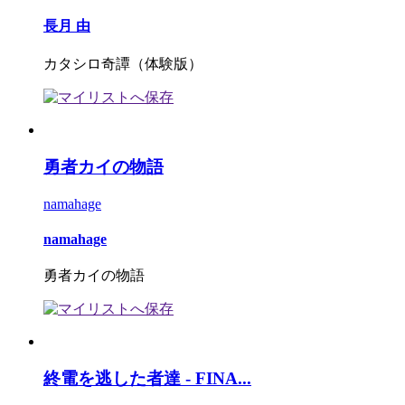
長月 由
カタシロ奇譚（体験版）
勇者カイの物語
namahage
namahage
勇者カイの物語
終電を逃した者達 - FINA...