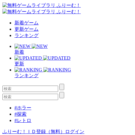
新着ゲーム
更新ゲーム
ランキング
新着
更新
ランキング
#ホラー
#探索
#レトロ
ふりーむ！ＩＤ登録（無料）
ログイン