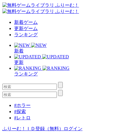
新着ゲーム
更新ゲーム
ランキング
新着
更新
ランキング
#ホラー
#探索
#レトロ
ふりーむ！ＩＤ登録（無料）
ログイン