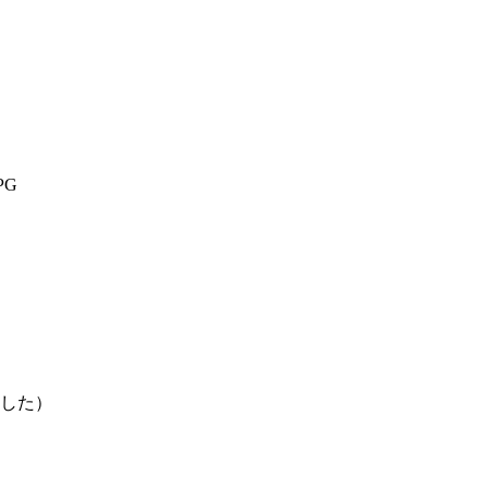
PG
した）