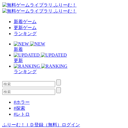
新着ゲーム
更新ゲーム
ランキング
新着
更新
ランキング
#ホラー
#探索
#レトロ
ふりーむ！ＩＤ登録（無料）
ログイン