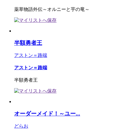
薬草物語外伝～オルニーと芋の竜～
半額勇者王
アストン＝路端
アストン＝路端
半額勇者王
オーダーメイド！～ユー...
どらお