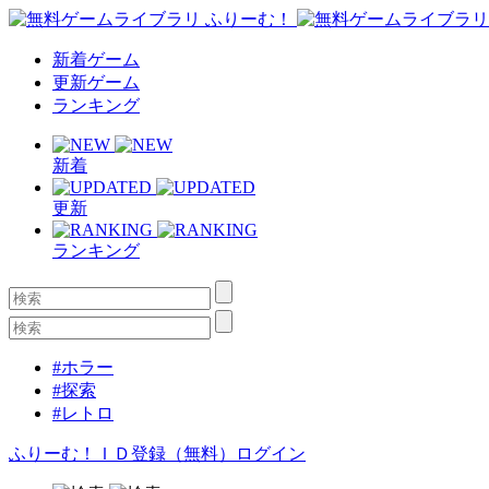
新着ゲーム
更新ゲーム
ランキング
新着
更新
ランキング
#ホラー
#探索
#レトロ
ふりーむ！ＩＤ登録（無料）
ログイン